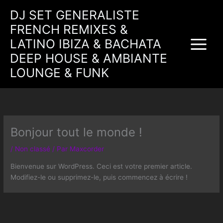
Aller
DJ SET GENERALISTE
au
FRENCH REMIXES &
contenu
LATINO IBIZA & BACHATA
DEEP HOUSE & AMBIANTE
LOUNGE & FUNK
Bonjour tout le monde !
/
Non classé
/ Par
Maxcorder
Bienvenue sur WordPress. Ceci est votre premier article.
Modifiez-le ou supprimez-le, puis commencez à écrire !