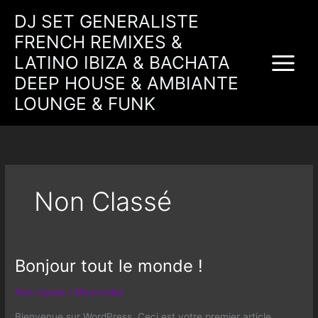
Aller
DJ SET GENERALISTE
au
FRENCH REMIXES &
contenu
LATINO IBIZA & BACHATA
DEEP HOUSE & AMBIANTE
LOUNGE & FUNK
Non Classé
Bonjour tout le monde !
Bonjour
tout
Non classé
/
Maxcorder
le
monde !
Bienvenue sur WordPress. Ceci est votre premier article.